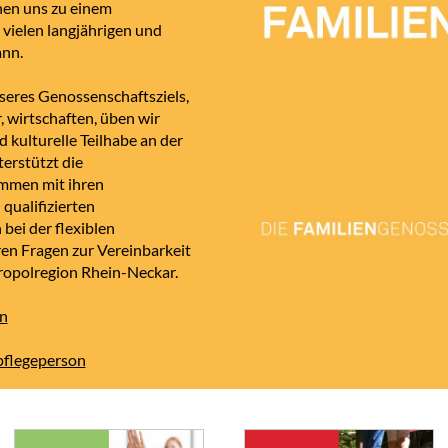
hen uns zu einem
 vielen langjährigen und
ann.
seres Genossenschaftsziels,
, wirtschaften, üben wir
d kulturelle Teilhabe an der
terstützt die
mmen mit ihren
qualifizierten
ei der flexiblen
en Fragen zur Vereinbarkeit
ropolregion Rhein-Neckar.
n
pflegeperson